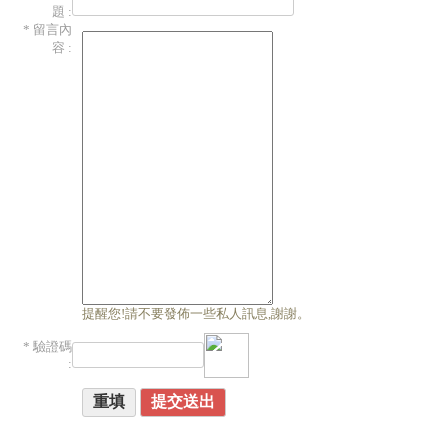
題 :
* 留言內
容 :
提醒您!請不要發佈一些私人訊息,謝謝。
* 驗證碼
: