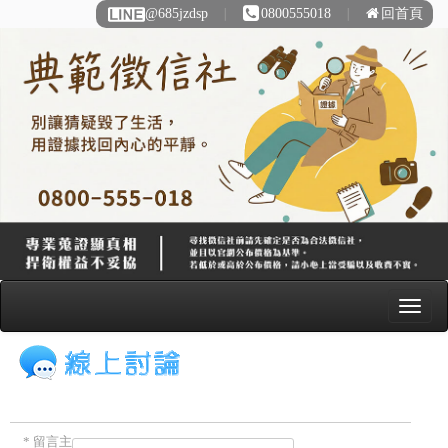
@685jzdsp
∣
0800555018
∣
回首頁
* 留言主