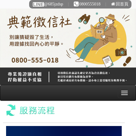
@685jzdsp
∣
0800555018
∣
回首頁