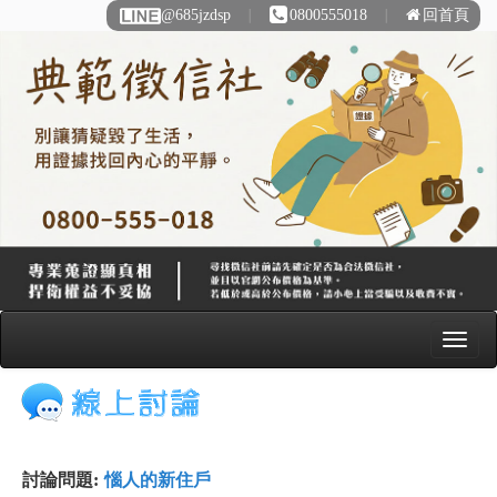
@685jzdsp
∣
0800555018
∣
回首頁
討論問題:
惱人的新住戶