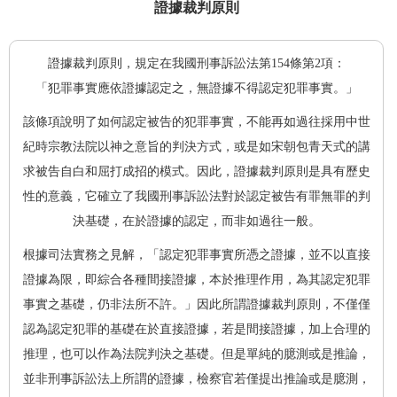
證據裁判原則
證據裁判原則，規定在我國刑事訴訟法第154條第2項：
「犯罪事實應依證據認定之，無證據不得認定犯罪事實。」
該條項說明了如何認定被告的犯罪事實，不能再如過往採用中世
紀時宗教法院以神之意旨的判決方式，或是如宋朝包青天式的講
求被告自白和屈打成招的模式。因此，證據裁判原則是具有歷史
性的意義，它確立了我國刑事訴訟法對於認定被告有罪無罪的判
決基礎，在於證據的認定，而非如過往一般。
根據司法實務之見解，「認定犯罪事實所憑之證據，並不以直接
證據為限，即綜合各種間接證據，本於推理作用，為其認定犯罪
事實之基礎，仍非法所不許。」因此所謂證據裁判原則，不僅僅
認為認定犯罪的基礎在於直接證據，若是間接證據，加上合理的
推理，也可以作為法院判決之基礎。但是單純的臆測或是推論，
並非刑事訴訟法上所謂的證據，檢察官若僅提出推論或是臆測，