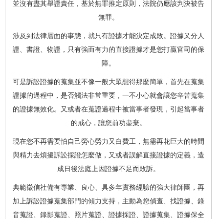
並沒有盡其舉證責任，基於無罪推定原則，法院仍應該判決被告
無罪。
涉及到法律層面的事態，就只有證據才能決定成敗。證據又分人
證、書證、物證，只有強而有力的直接證據才是您打贏官司的保
障。
可是訴訟證據的蒐集並不像一般大眾想得那麼簡單，首先在蒐集
證據的過程中，是否觸法非常重要，一不小心就會讓您辛苦蒐集
的證據無效化。又或者在蒐證過程中被當事者發現，引起當事者
的戒心，讓您前功盡棄。
現在您不再需要怕自己勞心勞力又白費工，無需再花巨大的時間
與精力去煩擾訴訟採證怎麼做，又或者誤解直接證據的定義，造
成日後法庭上因證據不足而敗訴。
典範徵信社備有專業、良心、具多年實務經驗的強大律師團，再
加上訴訟證據蒐集部門的傾力支持，主動為您偵查、找證據、錄
音蒐證、錄影蒐證、照片蒐證、證據採證、證據蒐集、證據保全